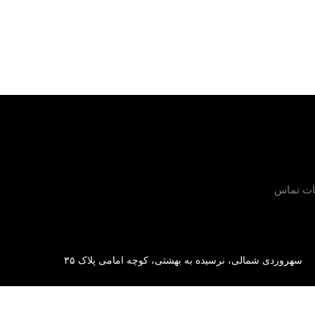
ات تماس
سهروردی شمالی، نرسیده به بهشتی، کوچه امامی پلاک ۳۵
88741972 (021)