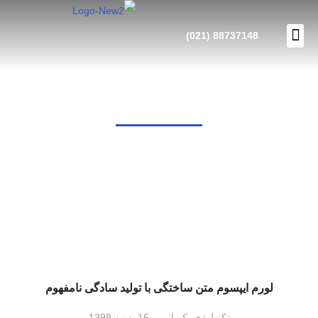
88737148 (021)
تماس با ما
صفحه اصلی
فرصت های شغلی
شرایط گارانتی
Tag: وردپرس
لورم ایپسوم متن ساختگی با تولید سادگی نامفهوم
تکنولوژی
,
کمپانی
16 بهمن 1398